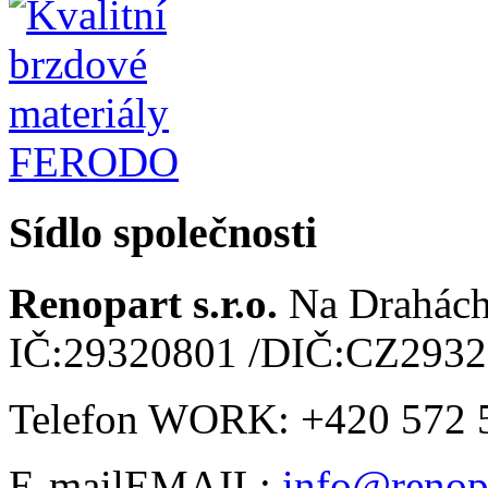
Sídlo společnosti
Renopart s.r.o.
Na Drahác
IČ:29320801
/
DIČ:CZ2932
Telefon
WORK
:
+420 572 
E-mail
EMAIL
:
info@renop