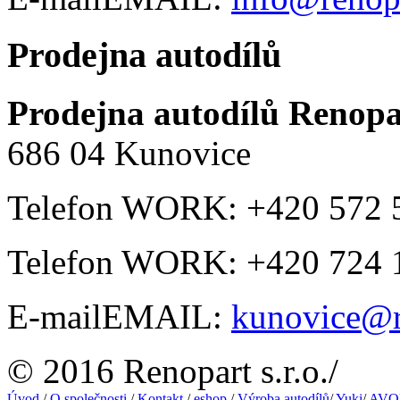
Prodejna autodílů
Prodejna autodílů
Renopar
686 04
Kunovice
Telefon
WORK
:
+420 572 
Telefon
WORK
:
+420 724 
E-mail
EMAIL
:
kunovice@r
© 2016 Renopart s.r.o.
/
Úvod
/
O společnosti
/
Kontakt
/
eshop
/
Výroba autodílů
/
Yuki
/
AVON