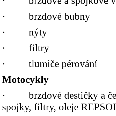
·
brzdové a spojkové v
·
brzdové bubny
·
nýty
·
filtry
·
tlumiče pérování
Motocykly
·
b
rzdové destičky a 
spojky, filtry, oleje REPSO