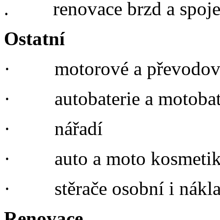
.
renovace brzd a spoj
Ostatní
·
motorové a převodov
·
autobaterie a motobat
·
nářadí
·
auto a moto kosmeti
·
stěrače osobní i nákl
Renovace